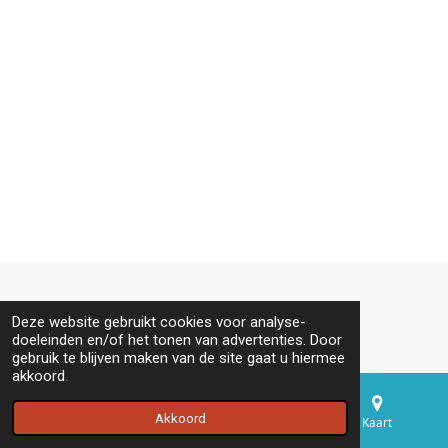
© 2020 - 2026 Tilly Wils
Deze website gebruikt cookies voor analyse-
doeleinden en/of het tonen van advertenties. Door
gebruik te blijven maken van de site gaat u hiermee
akkoord.
Akkoord
E-mailadres
Telefoonnummer
Kaart