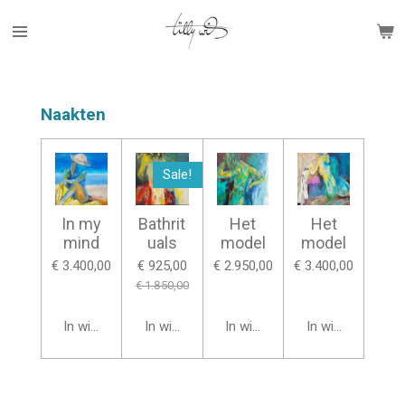
Ga
direct
naar
de
hoofdinhoud
Naakten
Sale!
In my
Bathrit
Het
Het
mind
uals
model
model
€ 3.400,00
€ 925,00
€ 2.950,00
€ 3.400,00
€ 1.850,00
In winkelwagen
In winkelwagen
In winkelwagen
In winkelwagen