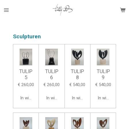
Ga
direct
naar
de
hoofdinhoud
Sculpturen
TULIP
TULIP
TULIP
TULIP
5
6
8
9
€ 260,00
€ 260,00
€ 540,00
€ 540,00
In winkelwagen
In winkelwagen
In winkelwagen
In winkelwagen