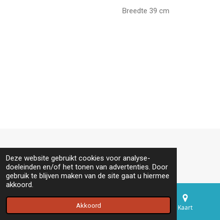
Breedte 39 cm
© 2020 - 2026 Tilly Wils
Deze website gebruikt cookies voor analyse-
doeleinden en/of het tonen van advertenties. Door
gebruik te blijven maken van de site gaat u hiermee
akkoord.
Akkoord
E-mailadres
Telefoonnummer
Kaart