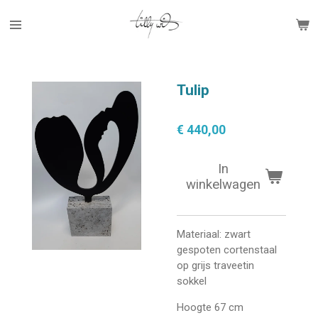
Ga
direct
naar
de
hoofdinhoud
Tulip
€ 440,00
In
winkelwagen
Materiaal: zwart
gespoten cortenstaal
op grijs traveetin
sokkel
Hoogte 67 cm